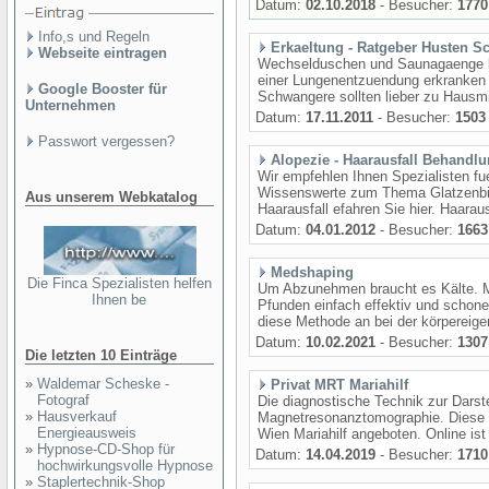
Datum:
02.10.2018
- Besucher:
1770
Info,s und Regeln
Erkaeltung - Ratgeber Husten S
Webseite eintragen
Wechselduschen und Saunagaenge k
einer Lungenentzuendung erkranken 
Google Booster für
Schwangere sollten lieber zu Hausmit
Unternehmen
Datum:
17.11.2011
- Besucher:
1503
Passwort vergessen?
Alopezie - Haarausfall Behandl
Wir empfehlen Ihnen Spezialisten fue
Wissenswerte zum Thema Glatzenbil
Aus unserem Webkatalog
Haarausfall efahren Sie hier. Haaraus
Datum:
04.01.2012
- Besucher:
1663
Medshaping
Die Finca Spezialisten helfen
Um Abzunehmen braucht es Kälte. Mi
Ihnen be
Pfunden einfach effektiv und scho
diese Methode an bei der körpereigen
Datum:
10.02.2021
- Besucher:
1307
Die letzten 10 Einträge
»
Waldemar Scheske -
Privat MRT Mariahilf
Fotograf
Die diagnostische Technik zur Dars
»
Hausverkauf
Magnetresonanztomographie. Diese wi
Energieausweis
Wien Mariahilf angeboten. Online ist
»
Hypnose-CD-Shop für
Datum:
14.04.2019
- Besucher:
1710
hochwirkungsvolle Hypnose
»
Staplertechnik-Shop