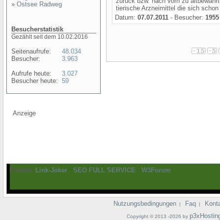
zurück bzw. nach vorn zu altbewährte
»
Ostsee Radweg
tierische Arzneimittel die sich schon
Datum:
07.07.2011
- Besucher:
1955
Besucherstatistik
Gezählt seit dem 10.02.2016
Seitenaufrufe:
48.034
Besucher:
3.963
Aufrufe heute:
3.027
Besucher heute:
59
Anzeige
Partner:
Link-Joker
-
SEO FULL SERVICE
-
W3Forum
Nutzungsbedingungen
Faq
Kont
|
|
p3xHostin
Copyright © 2013 -2026 by