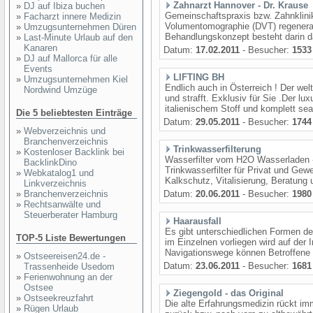
Zahnarzt Hannover - Dr. Krause
»
DJ auf Ibiza buchen
Gemeinschaftspraxis bzw. Zahnklinik
»
Facharzt innere Medizin
Volumentomographie (DVT) regenera
»
Umzugsunternehmen Düren
Behandlungskonzept besteht darin d
»
Last-Minute Urlaub auf den
Kanaren
Datum:
17.02.2011
- Besucher:
1533
»
DJ auf Mallorca für alle
Events
LIFTING BH
»
Umzugsunternehmen Kiel
Endlich auch in Österreich ! Der weltw
Nordwind Umzüge
und strafft. Exklusiv für Sie .Der l
italienischem Stoff und komplett sea
Die 5 beliebtesten Einträge
Datum:
29.05.2011
- Besucher:
1744
»
Webverzeichnis und
Branchenverzeichnis
Trinkwasserfilterung
»
Kostenloser Backlink bei
Wasserfilter vom H2O Wasserladen 
BacklinkDino
Trinkwasserfilter für Privat und Ge
»
Webkatalog1 und
Kalkschutz, Vitalisierung, Beratung 
Linkverzeichnis
»
Branchenverzeichnis
Datum:
20.06.2011
- Besucher:
1980
»
Rechtsanwälte und
Steuerberater Hamburg
Haarausfall
Es gibt unterschiedlichen Formen d
TOP-5 Liste Bewertungen
im Einzelnen vorliegen wird auf der 
Navigationswege können Betroffene I
»
Ostseereisen24.de -
Datum:
23.06.2011
- Besucher:
1681
Trassenheide Usedom
»
Ferienwohnung an der
Ostsee
Ziegengold - das Original
»
Ostseekreuzfahrt
Die alte Erfahrungsmedizin rückt i
»
Rügen Urlaub