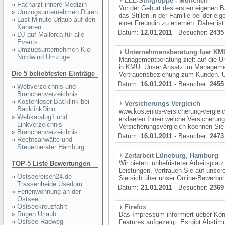
LLL-Stillgruppe - München
»
Facharzt innere Medizin
Vor der Geburt des ersten eigenen 
»
Umzugsunternehmen Düren
das Stillen in der Familie bei der e
»
Last-Minute Urlaub auf den
einer Freundin zu erlernen. Daher ist 
Kanaren
Datum:
12.01.2011
- Besucher:
2435
»
DJ auf Mallorca für alle
Events
»
Umzugsunternehmen Kiel
Unternehmensberatung fuer KM
Nordwind Umzüge
Managementberatung zielt auf die Un
in KMU. Unser Ansatz im Management 
Die 5 beliebtesten Einträge
Vertrauensbeziehung zum Kunden. Un
Datum:
16.01.2011
- Besucher:
2455
»
Webverzeichnis und
Branchenverzeichnis
»
Kostenloser Backlink bei
Versicherungs Vergleich
BacklinkDino
www.kostenlos-versicherung-verglei
»
Webkatalog1 und
erklaeren Ihnen welche Versicherun
Linkverzeichnis
Versicherungsvergleich koennen Sie 
»
Branchenverzeichnis
Datum:
16.01.2011
- Besucher:
2473
»
Rechtsanwälte und
Steuerberater Hamburg
Zeitarbeit Lüneburg, Hamburg
Wir bieten: unbefristeter Arbeitsplat
TOP-5 Liste Bewertungen
Leistungen. Vertrauen Sie auf unser
»
Ostseereisen24.de -
Sie sich über unser Online-Bewerbungs
Trassenheide Usedom
Datum:
21.01.2011
- Besucher:
2369
»
Ferienwohnung an der
Ostsee
»
Ostseekreuzfahrt
Firefox
»
Rügen Urlaub
Das Impressum informiert ueber Ko
»
Ostsee Radweg
Features aufgezeigt. Es gibt Absti