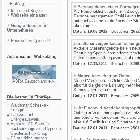
Personaldienstleister Dormagen
Info,s und Regeln
Als Personaldienstleister mit Zweigs
Webseite eintragen
Personalmanagement GmbH auch im B
unterschiedliche kaufmännische Stell
Google Booster für
übernimmt ...
Unternehmen
Datum:
19.06.2012
- Besucher:
2672
Passwort vergessen?
Stellenanzeigen kostenlos aufg
Aktuelle Stellenangebote ist ein ne
Recruiting Spezialisten private Arbe
Aus unserem Webkatalog
Personalbeschaffungswesens ihre neu
Datum:
17.11.2011
- Besucher:
2389
Moped Versicherung Online
Moped Versicherung Online Moped V
ADRA Deutschland e.V.
also für die gleiche Leistung mehr b
Kennzeichen bei uns an.
Datum:
12.01.2011
- Besucher:
2565
Die letzten 10 Einträge
»
Waldemar Scheske -
Ihr Finanz- & Versicherungsopti
Fotograf
Optimaler Versicherungsschutz setzt 
»
Hausverkauf
und bereits vorhandenem Versicherun
Energieausweis
eine auf Flexibilität und Sicherheit a
»
Hypnose-CD-Shop für
Datum:
12.01.2011
- Besucher:
2561
hochwirkungsvolle Hypnose
»
Staplertechnik-Shop
»
DJ auf Ibiza buchen