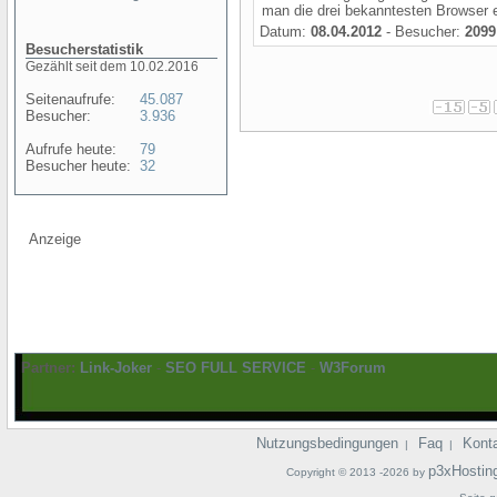
man die drei bekanntesten Browser 
Datum:
08.04.2012
- Besucher:
2099
Besucherstatistik
Gezählt seit dem 10.02.2016
Seitenaufrufe:
45.087
Besucher:
3.936
Aufrufe heute:
79
Besucher heute:
32
Anzeige
Partner:
Link-Joker
-
SEO FULL SERVICE
-
W3Forum
Nutzungsbedingungen
Faq
Kont
|
|
p3xHostin
Copyright © 2013 -2026 by