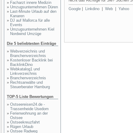
Nicht das Richtige für Sie? Suchen Si
»
Facharzt innere Medizin
»
Umzugsunternehmen Düren
Google
|
Linkdino
|
Web
|
Yahoo
»
Last-Minute Urlaub auf den
Kanaren
»
DJ auf Mallorca für alle
Events
»
Umzugsunternehmen Kiel
Nordwind Umzüge
Die 5 beliebtesten Einträge
»
Webverzeichnis und
Branchenverzeichnis
»
Kostenloser Backlink bei
BacklinkDino
»
Webkatalog1 und
Linkverzeichnis
»
Branchenverzeichnis
»
Rechtsanwälte und
Steuerberater Hamburg
TOP-5 Liste Bewertungen
»
Ostseereisen24.de -
Trassenheide Usedom
»
Ferienwohnung an der
Ostsee
»
Ostseekreuzfahrt
»
Rügen Urlaub
»
Ostsee Radweg