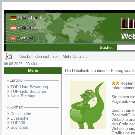
Suche:
Sie befinden sich hier: Mehr Details...
09.08.2026 - 03:40 Uhr
Menü
Die Detailseite zu diesem Eintrag wurde
Kostenl
TOP-Liste Bewertung
Informationen
TOP-Liste Besucher
Neue Einträge
Sie haben ei
Pagerank? wis
Dies ist ein 
Detailsuche
Pagerank? Ihr
Livesuche
Webseite anz
TOP100
den Code den 
Suchtipps
Webseite einz
Grafik und es