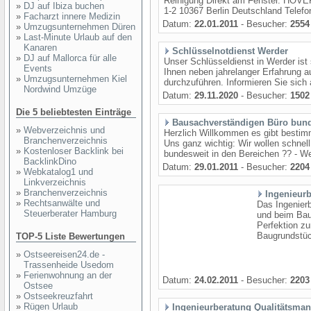
Reinigung Direkt am Fenster. HÖVE
»
DJ auf Ibiza buchen
1-2 10367 Berlin Deutschland Telefon
»
Facharzt innere Medizin
Datum:
22.01.2011
- Besucher:
2554
»
Umzugsunternehmen Düren
»
Last-Minute Urlaub auf den
Kanaren
Schlüsselnotdienst Werder
»
DJ auf Mallorca für alle
Unser Schlüsseldienst in Werder ist 
Events
Ihnen neben jahrelanger Erfahrung 
»
Umzugsunternehmen Kiel
durchzuführen. Informieren Sie sich a
Nordwind Umzüge
Datum:
29.11.2020
- Besucher:
1502
Die 5 beliebtesten Einträge
Bausachverständigen Büro bun
»
Webverzeichnis und
Herzlich Willkommen es gibt bestimm
Branchenverzeichnis
Uns ganz wichtig: Wir wollen schnell
»
Kostenloser Backlink bei
bundesweit in den Bereichen ?? - Wer
BacklinkDino
Datum:
29.01.2011
- Besucher:
2204
»
Webkatalog1 und
Linkverzeichnis
»
Branchenverzeichnis
Ingenieurb
»
Rechtsanwälte und
Das Ingenierb
Steuerberater Hamburg
und beim Bau
Perfektion zu
Baugrundstück
TOP-5 Liste Bewertungen
»
Ostseereisen24.de -
Trassenheide Usedom
»
Ferienwohnung an der
Datum:
24.02.2011
- Besucher:
2203
Ostsee
»
Ostseekreuzfahrt
»
Rügen Urlaub
Ingenieurberatung Qualitätsma