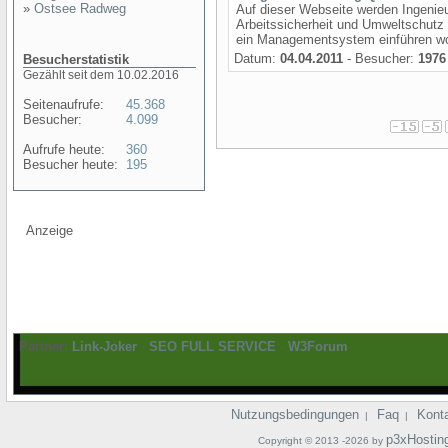
»
Ostsee Radweg
Auf dieser Webseite werden Ingeni
Arbeitssicherheit und Umweltschutz 
ein Managementsystem einführen woll
Datum:
04.04.2011
- Besucher:
1976
Besucherstatistik
Gezählt seit dem 10.02.2016
Seitenaufrufe:
45.368
Besucher:
4.099
Aufrufe heute:
360
Besucher heute:
195
Anzeige
Partner:
Link-Joker
-
SEO FULL SERVICE
-
W3Forum
Nutzungsbedingungen
Faq
Kont
|
|
p3xHostin
Copyright © 2013 -2026 by