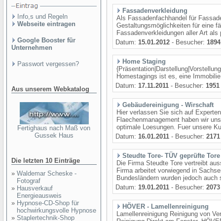
Fassadenverkleidung
Info,s und Regeln
Als Fassadenfachhandel für Fassaden
Webseite eintragen
Gestaltungsmöglichkeiten für eine f
Fassadenverkleidungen aller Art als 
Google Booster für
Datum:
15.01.2012
- Besucher:
1894
Unternehmen
Home Staging
Passwort vergessen?
{Präsentation|Darstellung|Vorstellun
Homestagings ist es, eine Immobilie 
Datum:
17.11.2011
- Besucher:
1951
Aus unserem Webkatalog
Gebäudereinigung - Wirschaft
Hier verlassen Sie sich auf Experten
Flaechenmanagement haben wir uns sp
optimale Loesungen. Fuer unsere K
Fertighaus nach Maß von
Gussek Haus
Datum:
16.01.2011
- Besucher:
2171
Steudte Tore- TÜV geprüfte Tore
Die letzten 10 Einträge
Die Firma Steudte Tore vertreibt aus
Firma arbeitet vorwiegend in Sachse
»
Waldemar Scheske -
Bundesländern wurden jedoch auch sch
Fotograf
Datum:
19.01.2011
- Besucher:
2073
»
Hausverkauf
Energieausweis
»
Hypnose-CD-Shop für
HÖVER - Lamellenreinigung
hochwirkungsvolle Hypnose
Lamellenreinigung Reinigung von Ver
»
Staplertechnik-Shop