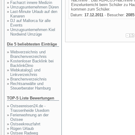
Nachhilfe : Das ABACUS-Nachhilfe Ins
»
Facharzt innere Medizin
Einzelunterricht beim Schüler zu Ha
»
Umzugsunternehmen Düren
kommen zum Schüler.
»
Last-Minute Urlaub auf den
Datum:
17.12.2011
- Besucher:
2085
Kanaren
»
DJ auf Mallorca für alle
Events
»
Umzugsunternehmen Kiel
Nordwind Umzüge
Die 5 beliebtesten Einträge
»
Webverzeichnis und
Branchenverzeichnis
»
Kostenloser Backlink bei
BacklinkDino
»
Webkatalog1 und
Linkverzeichnis
»
Branchenverzeichnis
»
Rechtsanwälte und
Steuerberater Hamburg
TOP-5 Liste Bewertungen
»
Ostseereisen24.de -
Trassenheide Usedom
»
Ferienwohnung an der
Ostsee
»
Ostseekreuzfahrt
»
Rügen Urlaub
»
Ostsee Radweg