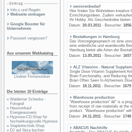
seniorenbedarf
Info,s und Regeln
Hier finden Sie Wohnideen kreative
Webseite eintragen
Einrichtungsideen. Zudem verkaufen
Ihr Hobby. Als Geschenkidee bieten w
Google Booster für
Datum:
20.03.2011
- Besucher:
1856
Unternehmen
Bestattungen in Hamburg
Passwort vergessen?
Das Vorsorgegespraech ist eine unv
eine ordentliche und wuerdevolle B
Hamburg bietet alle Arten der Bestatt
Aus unserem Webkatalog
Datum:
13.05.2011
- Besucher:
1657
ALZ Vitamins - Natural Suppleme
Single Dose Vitamin Supplement Aim
Brain Functionality, and Reducing 
Lindner Firmenordner
Brain Often Seen In Alzheimers Dis
Datum:
18.11.2011
- Besucher:
1679
Die letzten 10 Einträge
Warehouse production
»
Waldemar Scheske -
“Warehouse production“ â€“ is a pro
Fotograf
from receipt of raw materials at the 
»
Hausverkauf
product. “Warehouse production“ will 
Energieausweis
Datum:
24.11.2011
- Besucher:
1748
»
Hypnose-CD-Shop für
hochwirkungsvolle Hypnose
»
Staplertechnik-Shop
ABACUS Nachhilfe
»
DJ auf Ibiza buchen