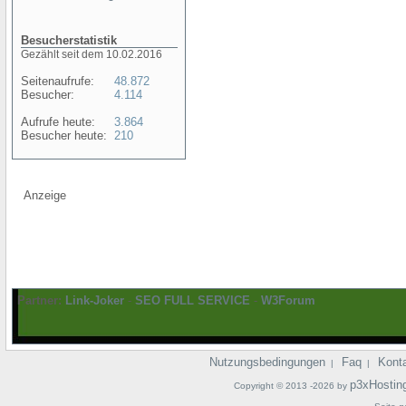
Besucherstatistik
Gezählt seit dem 10.02.2016
Seitenaufrufe:
48.872
Besucher:
4.114
Aufrufe heute:
3.864
Besucher heute:
210
Anzeige
Partner:
Link-Joker
-
SEO FULL SERVICE
-
W3Forum
Nutzungsbedingungen
Faq
Kont
|
|
p3xHostin
Copyright © 2013 -2026 by