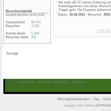
Mit mehr als 25 Jahren Erfahrung im 
Kartenlegerinnen von Ninas Wunscho
Fragen geht. Die Experten beherrsc
Besucherstatistik
Datum:
10.02.2011
- Besucher:
2001
Gezählt seit dem 10.02.2016
Seitenaufrufe:
50.471
Besucher:
4.155
Aufrufe heute:
5.463
Besucher heute:
251
Anzeige
Partner:
Link-Joker
-
SEO FULL SERVICE
-
W3Forum
Nutzungsbedingungen
Faq
Kont
|
|
p3xHostin
Copyright © 2013 -2026 by