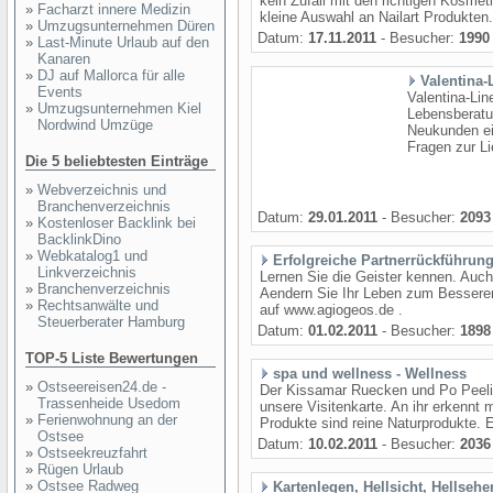
kein Zufall mit den richtigen Kosmet
»
Facharzt innere Medizin
kleine Auswahl an Nailart Produkten. A
»
Umzugsunternehmen Düren
Datum:
17.11.2011
- Besucher:
1990
»
Last-Minute Urlaub auf den
Kanaren
»
DJ auf Mallorca für alle
Valentina-
Events
Valentina-Line
»
Umzugsunternehmen Kiel
Lebensberatu
Nordwind Umzüge
Neukunden ei
Fragen zur Li
Die 5 beliebtesten Einträge
»
Webverzeichnis und
Branchenverzeichnis
Datum:
29.01.2011
- Besucher:
2093
»
Kostenloser Backlink bei
BacklinkDino
»
Webkatalog1 und
Erfolgreiche Partnerrückführun
Linkverzeichnis
Lernen Sie die Geister kennen. Auc
»
Branchenverzeichnis
Aendern Sie Ihr Leben zum Besseren
»
Rechtsanwälte und
auf www.agiogeos.de .
Steuerberater Hamburg
Datum:
01.02.2011
- Besucher:
1898
TOP-5 Liste Bewertungen
spa und wellness - Wellness
»
Ostseereisen24.de -
Der Kissamar Ruecken und Po Peeling
Trassenheide Usedom
unsere Visitenkarte. An ihr erkennt
»
Ferienwohnung an der
Produkte sind reine Naturprodukte. 
Ostsee
Datum:
10.02.2011
- Besucher:
2036
»
Ostseekreuzfahrt
»
Rügen Urlaub
»
Ostsee Radweg
Kartenlegen, Hellsicht, Hellsehe