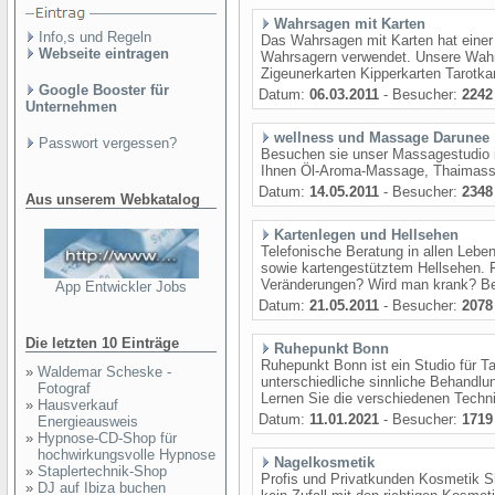
Wahrsagen mit Karten
Info,s und Regeln
Das Wahrsagen mit Karten hat einer s
Webseite eintragen
Wahrsagern verwendet. Unsere Wahr
Zigeunerkarten Kipperkarten Tarotkar
Google Booster für
Datum:
06.03.2011
- Besucher:
2242
Unternehmen
wellness und Massage Darunee
Passwort vergessen?
Besuchen sie unser Massagestudio i
Ihnen Öl-Aroma-Massage, Thaimas
Datum:
14.05.2011
- Besucher:
2348
Aus unserem Webkatalog
Kartenlegen und Hellsehen
Telefonische Beratung in allen Leben
sowie kartengestütztem Hellsehen. 
Veränderungen? Wird man krank? Bei 
App Entwickler Jobs
Datum:
21.05.2011
- Besucher:
2078
Die letzten 10 Einträge
Ruhepunkt Bonn
Ruhepunkt Bonn ist ein Studio für T
»
Waldemar Scheske -
unterschiedliche sinnliche Behandl
Fotograf
Lernen Sie die verschiedenen Techn
»
Hausverkauf
Datum:
11.01.2021
- Besucher:
1719
Energieausweis
»
Hypnose-CD-Shop für
hochwirkungsvolle Hypnose
Nagelkosmetik
»
Staplertechnik-Shop
Profis und Privatkunden Kosmetik Sh
»
DJ auf Ibiza buchen