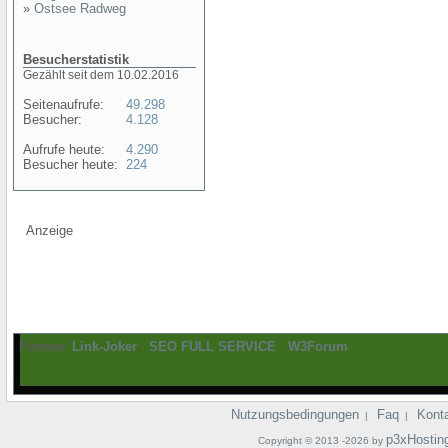
»
Ostsee Radweg
Besucherstatistik
Gezählt seit dem 10.02.2016
Seitenaufrufe:
49.298
Besucher:
4.128
Aufrufe heute:
4.290
Besucher heute:
224
Anzeige
Partner:
Link-Joker
-
SEO FULL SERVICE
-
W3Forum
Nutzungsbedingungen
Faq
Kont
|
|
p3xHostin
Copyright © 2013 -2026 by