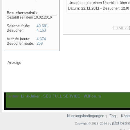
Ursachen gibt einen Überblick über di
Datum:
22.11.2011
- Besucher:
1230
Besucherstatistik
Gezählt seit dem 10.02.2016
Seitenaufrufe:
49.681
Besucher:
4.163
Aufrufe heute:
4.674
Besucher heute:
259
Anzeige
Partner:
Link-Joker
-
SEO FULL SERVICE
-
W3Forum
Nutzungsbedingungen
Faq
Kont
|
|
p3xHostin
Copyright © 2013 -2026 by