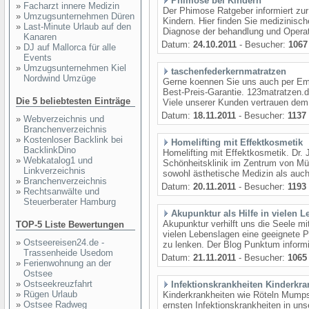
Phimose bei Kindern
»
Facharzt innere Medizin
Der Phimose Ratgeber informiert zu
»
Umzugsunternehmen Düren
Kindern. Hier finden Sie medizinisc
»
Last-Minute Urlaub auf den
Diagnose der behandlung und Operat
Kanaren
Datum:
24.10.2011
- Besucher:
1067
»
DJ auf Mallorca für alle
Events
»
Umzugsunternehmen Kiel
taschenfederkernmatratzen
Nordwind Umzüge
Gerne koennen Sie uns auch per Emai
Best-Preis-Garantie. 123matratzen.d
Die 5 beliebtesten Einträge
Viele unserer Kunden vertrauen dem 
Datum:
18.11.2011
- Besucher:
1137
»
Webverzeichnis und
Branchenverzeichnis
»
Kostenloser Backlink bei
Homelifting mit Effektkosmetik
BacklinkDino
Homelifting mit Effektkosmetik. Dr. 
»
Webkatalog1 und
Schönheitsklinik im Zentrum von Münc
Linkverzeichnis
sowohl ästhetische Medizin als auch
»
Branchenverzeichnis
Datum:
20.11.2011
- Besucher:
1193
»
Rechtsanwälte und
Steuerberater Hamburg
Akupunktur als Hilfe in vielen 
Akupunktur verhilft uns die Seele mi
TOP-5 Liste Bewertungen
vielen Lebenslagen eine geeignete Pr
»
Ostseereisen24.de -
zu lenken. Der Blog Punktum informie
Trassenheide Usedom
Datum:
21.11.2011
- Besucher:
1065
»
Ferienwohnung an der
Ostsee
»
Ostseekreuzfahrt
Infektionskrankheiten Kinderkra
»
Rügen Urlaub
Kinderkrankheiten wie Röteln Mump
»
Ostsee Radweg
ernsten Infektionskrankheiten in un