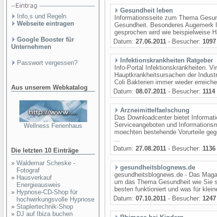
Gesundheit leben
Info,s und Regeln
Informationsseite zum Thema Gesun
Webseite eintragen
Gesundheit. Besonderes Augemerk lie
gesprochen wird wie beispielweise Ha
Google Booster für
Datum:
27.06.2011
- Besucher:
1097
Unternehmen
Infektionskrankheiten Ratgeber
Passwort vergessen?
Info-Portal Infektionskrankheiten. V
Hauptkrankheitsursachen der Industr
Coli Bakterien immer wieder erreiche
Aus unserem Webkatalog
Datum:
08.07.2011
- Besucher:
1114
Arzneimittelfaelschung
Das Downloadcenter bietet Informat
Serviceangeboten und Informationsma
Wellness Ferienhaus
moechten bestehende Vorurteile ge
...
Datum:
27.08.2011
- Besucher:
1136
Die letzten 10 Einträge
»
Waldemar Scheske -
gesundheitsblognews.de
Fotograf
gesundheitsblognews.de - Das Magaz
»
Hausverkauf
um das Thema Gesundheit wie Sie sic
Energieausweis
besten funktioniert und was für klei
»
Hypnose-CD-Shop für
Datum:
07.10.2011
- Besucher:
1247
hochwirkungsvolle Hypnose
»
Staplertechnik-Shop
»
DJ auf Ibiza buchen