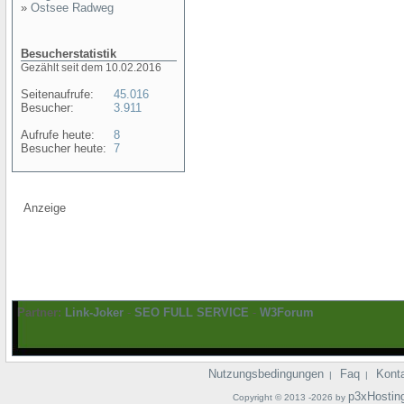
»
Ostsee Radweg
Besucherstatistik
Gezählt seit dem 10.02.2016
Seitenaufrufe:
45.016
Besucher:
3.911
Aufrufe heute:
8
Besucher heute:
7
Anzeige
Partner:
Link-Joker
-
SEO FULL SERVICE
-
W3Forum
Nutzungsbedingungen
Faq
Kont
|
|
p3xHostin
Copyright © 2013 -2026 by