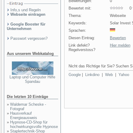
Bewertungen:
0
Bewertet mit:
0 v
Info,s und Regeln
Webseite eintragen
Thema:
Webseite
Keywords:
Solar Invest 
Google Booster für
Unternehmen
Sprachen:
Diesen Eintrag:
Bewerten
Passwort vergessen?
Link defekt?
Hier melden
Regelverstoss?
Aus unserem Webkatalog
Nicht das Richtige für Sie? Suchen Si
Google
|
Linkdino
|
Web
|
Yahoo
Laptop und Computer Hilfe
Spandau
Die letzten 10 Einträge
»
Waldemar Scheske -
Fotograf
»
Hausverkauf
Energieausweis
»
Hypnose-CD-Shop für
hochwirkungsvolle Hypnose
»
Staplertechnik-Shop