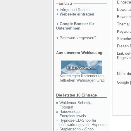
Eingetr
Bewertu
Info,s und Regeln
Webseite eintragen
Bewertet
Google Booster für
Thema:
Unternehmen
Keyword
Passwort vergessen?
Sprache
Diesen E
Aus unserem Webkatalog
Link def
Regelve
Nicht da
Kartenlegen Kartendeuten
Hellsehen Wahrsagen Grati
Google
Die letzten 10 Einträge
»
Waldemar Scheske -
Fotograf
»
Hausverkauf
Energieausweis
»
Hypnose-CD-Shop für
hochwirkungsvolle Hypnose
»
Staplertechnik-Shop