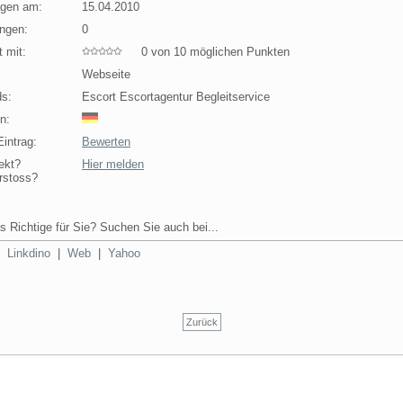
agen am:
15.04.2010
ngen:
0
 mit:
0 von 10 möglichen Punkten
Webseite
s:
Escort Escortagentur Begleitservice
n:
intrag:
Bewerten
ekt?
Hier melden
rstoss?
s Richtige für Sie? Suchen Sie auch bei...
|
Linkdino
|
Web
|
Yahoo
Zurück