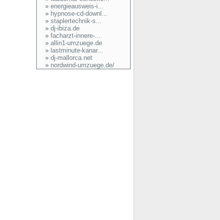
»
energieausweis-i...
»
hypnose-cd-downl...
»
staplertechnik-s...
»
dj-ibiza.de
»
facharzt-innere-...
»
allin1-umzuege.de
»
lastminute-kanar...
»
dj-mallorca.net
»
nordwind-umzuege.de/