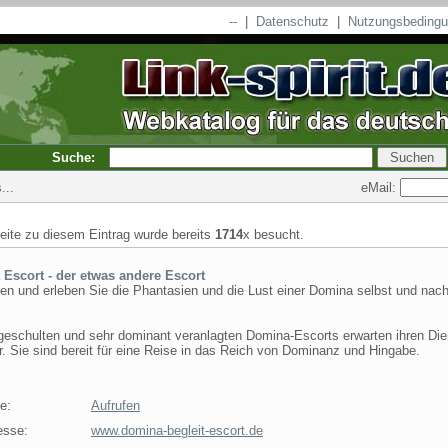
--
|
Datenschutz
|
Nutzungsbeding
Suche:
eMail:
...
seite zu diesem Eintrag wurde bereits
1714
x besucht.
Escort - der etwas andere Escort
en und erleben Sie die Phantasien und die Lust einer Domina selbst und nach
geschulten und sehr dominant veranlagten Domina-Escorts erwarten ihren Die
r. Sie sind bereit für eine Reise in das Reich von Dominanz und Hingabe.
e:
Aufrufen
esse:
www.domina-begleit-escort.de