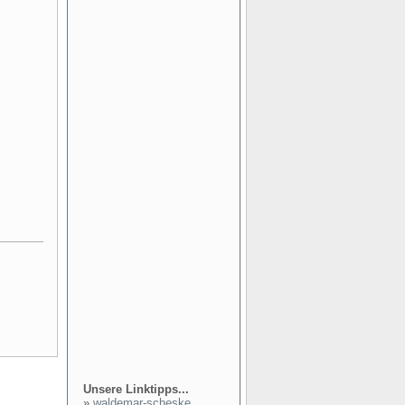
Unsere Linktipps...
»
waldemar-scheske...