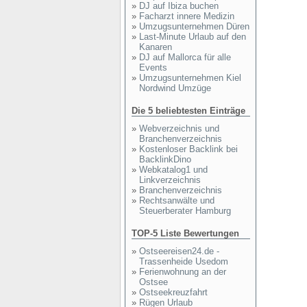
»
DJ auf Ibiza buchen
»
Facharzt innere Medizin
»
Umzugsunternehmen Düren
»
Last-Minute Urlaub auf den
Kanaren
»
DJ auf Mallorca für alle
Events
»
Umzugsunternehmen Kiel
Nordwind Umzüge
Die 5 beliebtesten Einträge
»
Webverzeichnis und
Branchenverzeichnis
»
Kostenloser Backlink bei
BacklinkDino
»
Webkatalog1 und
Linkverzeichnis
»
Branchenverzeichnis
»
Rechtsanwälte und
Steuerberater Hamburg
TOP-5 Liste Bewertungen
»
Ostseereisen24.de -
Trassenheide Usedom
»
Ferienwohnung an der
Ostsee
»
Ostseekreuzfahrt
»
Rügen Urlaub