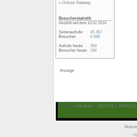
»
Ostsee Radweg
Besucherstatistik
Gezählt seit dem 10.02.2016
Seitenaufrufe:
45.367
Besucher:
4.098
Aufrufe heute:
359
Besucher heute:
194
Anzeige
Partner:
Link-Joker
-
SEO FULL SERVICE
Nutzun
Co