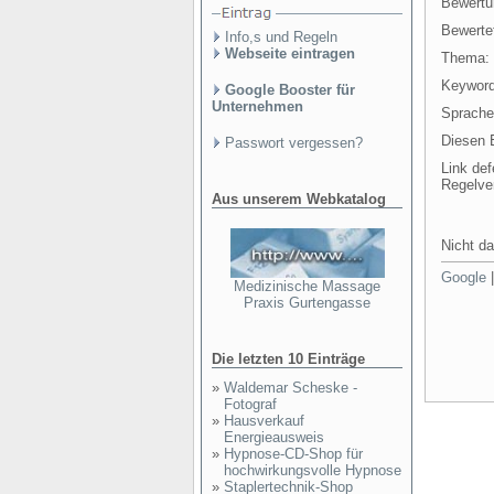
Bewertu
Bewertet
Info,s und Regeln
Webseite eintragen
Thema:
Keyword
Google Booster für
Unternehmen
Sprache
Diesen E
Passwort vergessen?
Link def
Regelve
Aus unserem Webkatalog
Nicht da
Google
Medizinische Massage
Praxis Gurtengasse
Die letzten 10 Einträge
»
Waldemar Scheske -
Fotograf
»
Hausverkauf
Energieausweis
»
Hypnose-CD-Shop für
hochwirkungsvolle Hypnose
»
Staplertechnik-Shop