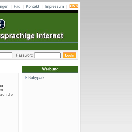
ungen
|
Faq
|
Kontakt
|
Impressum
|
Passwort:
Werbung
Babypark
er
en
urch die