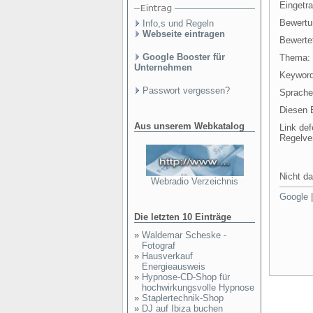
Eingetr
Bewertu
Info,s und Regeln
Webseite eintragen
Bewertet
Google Booster für
Thema:
Unternehmen
Keyword
Passwort vergessen?
Sprache
Diesen E
Aus unserem Webkatalog
Link def
Regelve
Nicht da
Webradio Verzeichnis
Google
Die letzten 10 Einträge
»
Waldemar Scheske -
Fotograf
»
Hausverkauf
Energieausweis
»
Hypnose-CD-Shop für
hochwirkungsvolle Hypnose
»
Staplertechnik-Shop
»
DJ auf Ibiza buchen