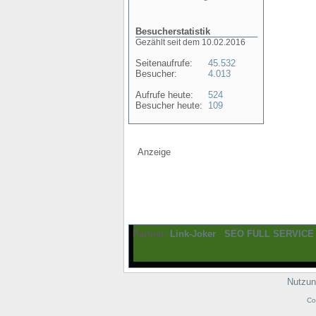
Besucherstatistik
Gezählt seit dem 10.02.2016
Seitenaufrufe:
45.532
Besucher:
4.013
Aufrufe heute:
524
Besucher heute:
109
Anzeige
Partner:
Link-Joker
-
SEO FULL SERVICE
Nutzun
Co