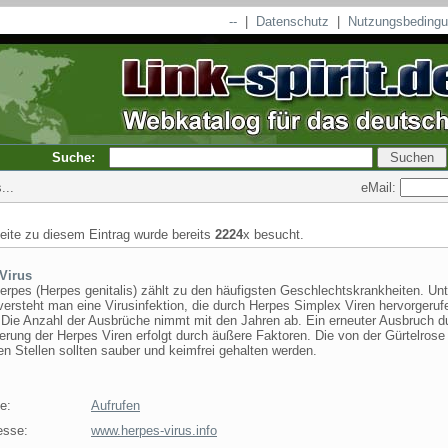
--
|
Datenschutz
|
Nutzungsbeding
Suche:
eMail:
...
seite zu diesem Eintrag wurde bereits
2224
x besucht.
Virus
erpes (Herpes genitalis) zählt zu den häufigsten Geschlechtskrankheiten. Unt
ersteht man eine Virusinfektion, die durch Herpes Simplex Viren hervorgeruf
 Die Anzahl der Ausbrüche nimmt mit den Jahren ab. Ein erneuter Ausbruch d
erung der Herpes Viren erfolgt durch äußere Faktoren. Die von der Gürtelrose
en Stellen sollten sauber und keimfrei gehalten werden.
e:
Aufrufen
esse:
www.herpes-virus.info