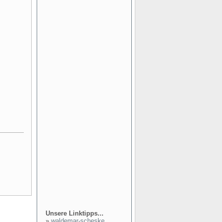
Unsere Linktipps...
»
waldemar-scheske...