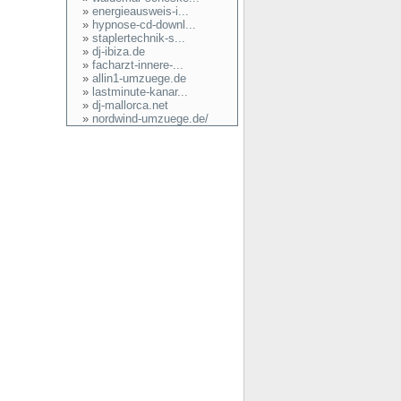
»
energieausweis-i...
»
hypnose-cd-downl...
»
staplertechnik-s...
»
dj-ibiza.de
»
facharzt-innere-...
»
allin1-umzuege.de
»
lastminute-kanar...
»
dj-mallorca.net
»
nordwind-umzuege.de/