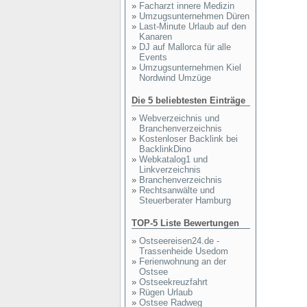
»
Facharzt innere Medizin
»
Umzugsunternehmen Düren
»
Last-Minute Urlaub auf den
Kanaren
»
DJ auf Mallorca für alle
Events
»
Umzugsunternehmen Kiel
Nordwind Umzüge
Die 5 beliebtesten Einträge
»
Webverzeichnis und
Branchenverzeichnis
»
Kostenloser Backlink bei
BacklinkDino
»
Webkatalog1 und
Linkverzeichnis
»
Branchenverzeichnis
»
Rechtsanwälte und
Steuerberater Hamburg
TOP-5 Liste Bewertungen
»
Ostseereisen24.de -
Trassenheide Usedom
»
Ferienwohnung an der
Ostsee
»
Ostseekreuzfahrt
»
Rügen Urlaub
»
Ostsee Radweg