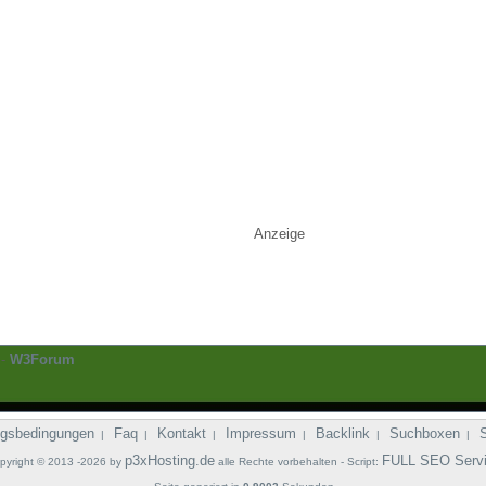
Anzeige
-
W3Forum
gsbedingungen
Faq
Kontakt
Impressum
Backlink
Suchboxen
|
|
|
|
|
|
p3xHosting.de
FULL SEO Serv
pyright © 2013 -2026 by
alle Rechte vorbehalten - Script: