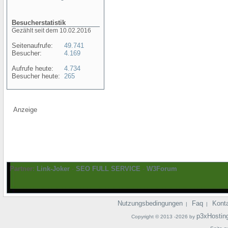
Besucherstatistik
Gezählt seit dem 10.02.2016
Seitenaufrufe:
49.741
Besucher:
4.169
Aufrufe heute:
4.734
Besucher heute:
265
Anzeige
Partner:
Link-Joker
-
SEO FULL SERVICE
-
W3Forum
Nutzungsbedingungen
Faq
Kont
|
|
p3xHostin
Copyright © 2013 -2026 by