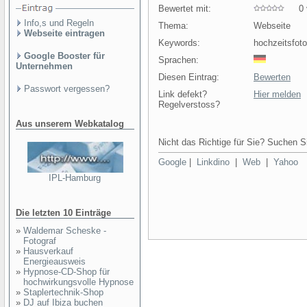
Bewertet mit:
0 v
Info,s und Regeln
Thema:
Webseite
Webseite eintragen
Keywords:
hochzeitsfoto
Google Booster für
Sprachen:
Unternehmen
Diesen Eintrag:
Bewerten
Passwort vergessen?
Link defekt?
Hier melden
Regelverstoss?
Aus unserem Webkatalog
Nicht das Richtige für Sie? Suchen Si
Google
|
Linkdino
|
Web
|
Yahoo
IPL-Hamburg
Die letzten 10 Einträge
»
Waldemar Scheske -
Fotograf
»
Hausverkauf
Energieausweis
»
Hypnose-CD-Shop für
hochwirkungsvolle Hypnose
»
Staplertechnik-Shop
»
DJ auf Ibiza buchen