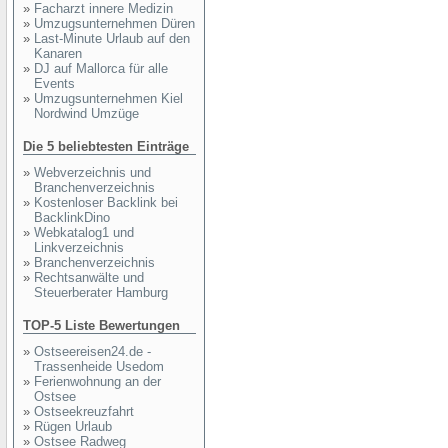
»
Facharzt innere Medizin
»
Umzugsunternehmen Düren
»
Last-Minute Urlaub auf den
Kanaren
»
DJ auf Mallorca für alle
Events
»
Umzugsunternehmen Kiel
Nordwind Umzüge
Die 5 beliebtesten Einträge
»
Webverzeichnis und
Branchenverzeichnis
»
Kostenloser Backlink bei
BacklinkDino
»
Webkatalog1 und
Linkverzeichnis
»
Branchenverzeichnis
»
Rechtsanwälte und
Steuerberater Hamburg
TOP-5 Liste Bewertungen
»
Ostseereisen24.de -
Trassenheide Usedom
»
Ferienwohnung an der
Ostsee
»
Ostseekreuzfahrt
»
Rügen Urlaub
»
Ostsee Radweg