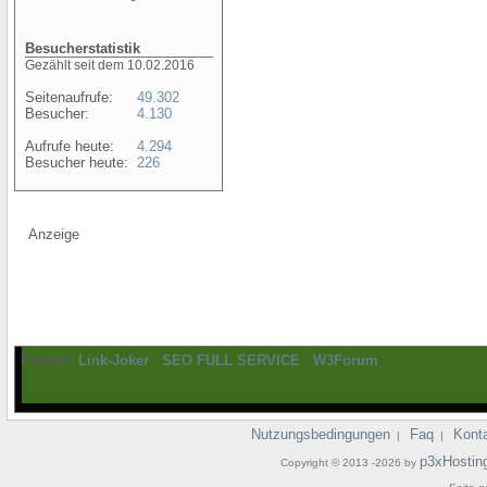
Besucherstatistik
Gezählt seit dem 10.02.2016
Seitenaufrufe:
49.302
Besucher:
4.130
Aufrufe heute:
4.294
Besucher heute:
226
Anzeige
Partner:
Link-Joker
-
SEO FULL SERVICE
-
W3Forum
Nutzungsbedingungen
Faq
Kont
|
|
p3xHostin
Copyright © 2013 -2026 by