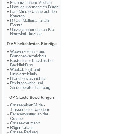
»
Facharzt innere Medizin
»
Umzugsunternehmen Düren
»
Last-Minute Urlaub auf den
Kanaren
»
DJ auf Mallorca für alle
Events
»
Umzugsunternehmen Kiel
Nordwind Umzüge
Die 5 beliebtesten Einträge
»
Webverzeichnis und
Branchenverzeichnis
»
Kostenloser Backlink bei
BacklinkDino
»
Webkatalog1 und
Linkverzeichnis
»
Branchenverzeichnis
»
Rechtsanwälte und
Steuerberater Hamburg
TOP-5 Liste Bewertungen
»
Ostseereisen24.de -
Trassenheide Usedom
»
Ferienwohnung an der
Ostsee
»
Ostseekreuzfahrt
»
Rügen Urlaub
»
Ostsee Radweg