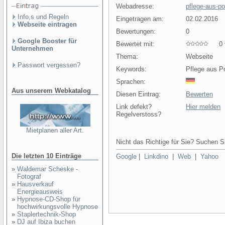
Webadresse:
pflege-aus-p
Info,s und Regeln
Eingetragen am:
02.02.2016
Webseite eintragen
Bewertungen:
0
Google Booster für
Bewertet mit:
0 v
Unternehmen
Thema:
Webseite
Passwort vergessen?
Keywords:
Pflege aus P
Sprachen:
Aus unserem Webkatalog
Diesen Eintrag:
Bewerten
Link defekt?
Hier melden
Regelverstoss?
Mietplanen aller Art.
Nicht das Richtige für Sie? Suchen Si
Die letzten 10 Einträge
Google
|
Linkdino
|
Web
|
Yahoo
»
Waldemar Scheske -
Fotograf
»
Hausverkauf
Energieausweis
»
Hypnose-CD-Shop für
hochwirkungsvolle Hypnose
»
Staplertechnik-Shop
»
DJ auf Ibiza buchen