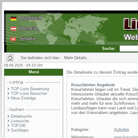
Suche:
Sie befinden sich hier: Mehr Details...
09.08.2026 - 04:33 Uhr
Menü
Die Detailseite zu diesem Eintrag wurde
Kreuzfahrten Angebote
TOP-Liste Bewertung
Kreuzfahrten liegen voll im Trend. 
TOP-Liste Besucher
Interessierte Urlauber aktuelle Kreuz
Neue Einträge
Kreuzfahrten. Urlauber die sich ein
mehr und mehr für eine Schiffsreise.
Landausflügen kann man Land und Le
von den Vranstaltern angeboten. Lass
Detailsuche
Livesuche
TOP100
Kategorie:
Aufrufen
Suchtipps
Webadresse:
www.kreuzfah