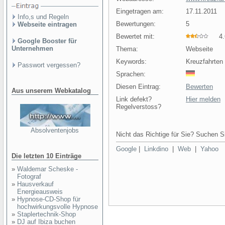
Eingetragen am:
17.11.2011
Info,s und Regeln
Bewertungen:
5
Webseite eintragen
Bewertet mit:
4.6
Google Booster für
Unternehmen
Thema:
Webseite
Keywords:
Kreuzfahrten 
Passwort vergessen?
Sprachen:
Diesen Eintrag:
Bewerten
Aus unserem Webkatalog
Link defekt?
Hier melden
Regelverstoss?
Absolventenjobs
Nicht das Richtige für Sie? Suchen Si
Google
|
Linkdino
|
Web
|
Yahoo
Die letzten 10 Einträge
»
Waldemar Scheske -
Fotograf
»
Hausverkauf
Energieausweis
»
Hypnose-CD-Shop für
hochwirkungsvolle Hypnose
»
Staplertechnik-Shop
»
DJ auf Ibiza buchen