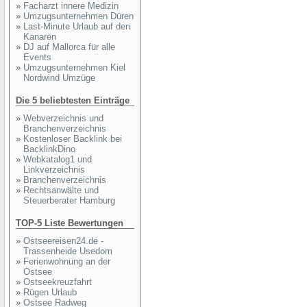
»
Facharzt innere Medizin
»
Umzugsunternehmen Düren
»
Last-Minute Urlaub auf den
Kanaren
»
DJ auf Mallorca für alle
Events
»
Umzugsunternehmen Kiel
Nordwind Umzüge
Die 5 beliebtesten Einträge
»
Webverzeichnis und
Branchenverzeichnis
»
Kostenloser Backlink bei
BacklinkDino
»
Webkatalog1 und
Linkverzeichnis
»
Branchenverzeichnis
»
Rechtsanwälte und
Steuerberater Hamburg
TOP-5 Liste Bewertungen
»
Ostseereisen24.de -
Trassenheide Usedom
»
Ferienwohnung an der
Ostsee
»
Ostseekreuzfahrt
»
Rügen Urlaub
»
Ostsee Radweg