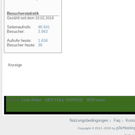
Besucherstatistik
Gezählt seit dem 10.02.2016
Seitenaufrufe:
46.641
Besucher:
3.943
Aufrufe heute:
1.634
Besucher heute:
39
Anzeige
Partner:
Link-Joker
-
SEO FULL SERVICE
-
W3Forum
Nutzungsbedingungen
Faq
Kont
|
|
p3xHostin
Copyright © 2013 -2026 by