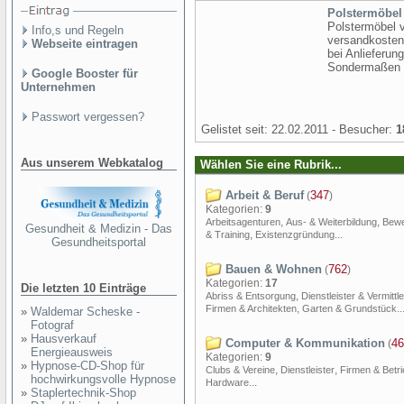
Polstermöbel
Polstermöbel v
Info,s und Regeln
versandkosten
Webseite eintragen
bei Anlieferun
Sondermaßen an
Google Booster für
Unternehmen
Passwort vergessen?
Gelistet seit: 22.02.2011 - Besucher:
1
Aus unserem Webkatalog
Wählen Sie eine Rubrik...
Arbeit & Beruf
347
(
)
Kategorien:
9
,
,
Arbeitsagenturen
Aus- & Weiterbildung
Bew
Gesundheit & Medizin - Das
,
...
& Training
Existenzgründung
Gesundheitsportal
Bauen & Wohnen
762
(
)
Kategorien:
17
Die letzten 10 Einträge
,
Abriss & Entsorgung
Dienstleister & Vermittle
,
..
Firmen & Architekten
Garten & Grundstück
»
Waldemar Scheske -
Fotograf
»
Hausverkauf
Computer & Kommunikation
46
(
Energieausweis
Kategorien:
9
»
Hypnose-CD-Shop für
,
,
Clubs & Vereine
Dienstleister
Firmen & Betr
hochwirkungsvolle Hypnose
...
Hardware
»
Staplertechnik-Shop