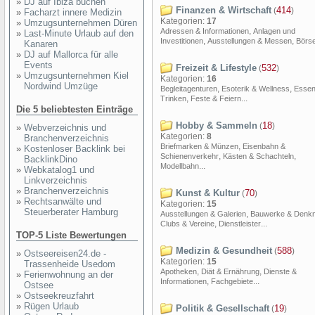
»
DJ auf Ibiza buchen
Finanzen & Wirtschaft
414
(
)
»
Facharzt innere Medizin
Kategorien:
17
»
Umzugsunternehmen Düren
,
Adressen & Informationen
Anlagen und
»
Last-Minute Urlaub auf den
,
,
Investitionen
Ausstellungen & Messen
Börs
Kanaren
»
DJ auf Mallorca für alle
Events
Freizeit & Lifestyle
532
(
)
»
Umzugsunternehmen Kiel
Kategorien:
16
Nordwind Umzüge
,
,
Begleitagenturen
Esoterik & Wellness
Essen
,
...
Trinken
Feste & Feiern
Die 5 beliebtesten Einträge
Hobby & Sammeln
18
(
)
»
Webverzeichnis und
Kategorien:
8
Branchenverzeichnis
,
Briefmarken & Münzen
Eisenbahn &
»
Kostenloser Backlink bei
,
,
Schienenverkehr
Kästen & Schachteln
BacklinkDino
...
Modellbahn
»
Webkatalog1 und
Linkverzeichnis
»
Branchenverzeichnis
Kunst & Kultur
70
(
)
»
Rechtsanwälte und
Kategorien:
15
Steuerberater Hamburg
,
Ausstellungen & Galerien
Bauwerke & Denkm
,
...
Clubs & Vereine
Dienstleister
TOP-5 Liste Bewertungen
Medizin & Gesundheit
588
(
)
»
Ostseereisen24.de -
Kategorien:
15
Trassenheide Usedom
,
,
Apotheken
Diät & Ernährung
Dienste &
»
Ferienwohnung an der
,
...
Informationen
Fachgebiete
Ostsee
»
Ostseekreuzfahrt
»
Rügen Urlaub
Politik & Gesellschaft
19
(
)