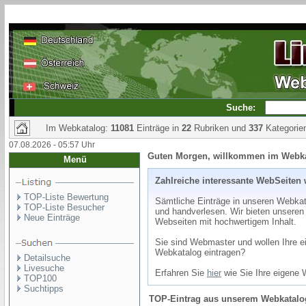
Suche:
Im Webkatalog:
11081
Einträge in
22
Rubriken und
337
Kategorie
07.08.2026 - 05:57 Uhr
Guten Morgen, willkommen im Webk
Menü
Zahlreiche interessante WebSeiten 
TOP-Liste Bewertung
Sämtliche Einträge in unseren Webkata
TOP-Liste Besucher
und handverlesen. Wir bieten unseren
Neue Einträge
Webseiten mit hochwertigem Inhalt.
Sie sind Webmaster und wollen Ihre e
Webkatalog eintragen?
Detailsuche
Livesuche
Erfahren Sie
hier
wie Sie Ihre eigene 
TOP100
Suchtipps
TOP-Eintrag
aus unserem Webkatalog