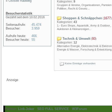
»
Ostsee Radweg
Kategorien:
9
,
,
Gruppen & Vereine
Organisationen
Parteien
,
...
Politiker
Recht & Gesetz
Besucherstatistik
Gezählt seit dem 10.02.2016
Shoppen & Schnäppchen
1677
(
)
Kategorien:
43
Seitenaufrufe:
45.474
,
,
,
1.- Euro Shops
Aquaristik
Army & Outdoor
Besucher:
3.959
...
Auktionen & Kleinanzeigen
Aufrufe heute:
466
Technik & Umwelt
93
(
)
Besucher heute:
55
Kategorien:
12
,
Alternative Energie
Elektrotechnik & Elektron
,
Energie & Wasser
Forschung & Entwicklung
Keine Einträge vorhanden
Anzeige
Partner:
Link-Joker
-
SEO FULL SERVICE
-
W3Forum